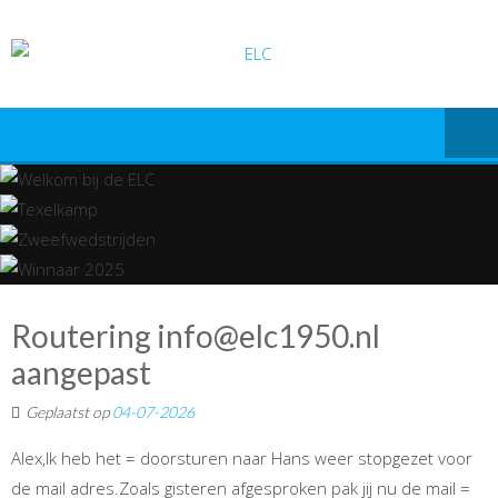
Ga
naar
de
inhoud
Routering info@elc1950.nl
aangepast
Geplaatst op
04-07-2026
Alex,Ik heb het = doorsturen naar Hans weer stopgezet voor
de mail adres.Zoals gisteren afgesproken pak jij nu de mail =