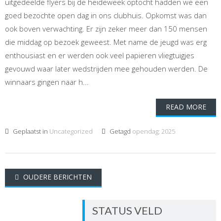
uitgedeelde flyers bij de heideweek optocht hadden we een
goed bezochte open dag in ons clubhuis. Opkomst was dan
ook boven verwachting. Er zijn zeker meer dan 150 mensen
die middag op bezoek geweest. Met name de jeugd was erg
enthousiast en er werden ook veel papieren vliegtuigjes
gevouwd waar later wedstrijden mee gehouden werden. De
winnaars gingen naar h...
READ MORE
Geplaatst in
Uncategorized
Getagd
opendag; 2025
Berichtennavigatie
OUDERE BERICHTEN
STATUS VELD