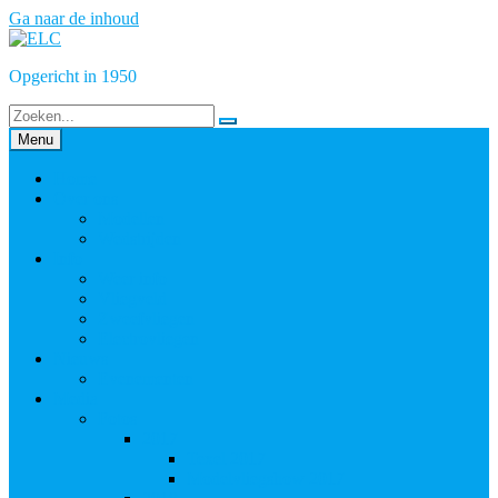
Ga naar de inhoud
Opgericht in 1950
Menu
Home
Over ons
Modellen
Wedstrijden
Info
Weer info
Vliegveld
Zweefvliegen
Electrovliegen
Nieuws
Evenementen
Media
Fotos
2017
Texel 2017
Modelvliegshow 2017