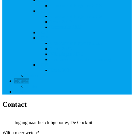
2018
Concours d’Elegence 2018
2019
Concours d’Elegence 2019
Texel 2019
Tannenalm 2019
2024
2025
Concours d’Elegence 2025
Texel 2025
Vliegdagen 2025
Heideweek optocht en open dag
2026
Texel 2026
Video
Contact
Links
Login
Contact
Ingang naar het clubgebouw, De Cockpit
Wilt u meer weten?