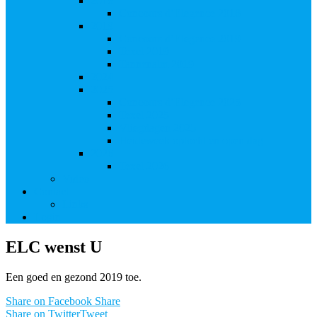
2018
Concours d’Elegence 2018
2019
Concours d’Elegence 2019
Texel 2019
Tannenalm 2019
2024
2025
Concours d’Elegence 2025
Texel 2025
Vliegdagen 2025
Heideweek optocht en open dag
2026
Texel 2026
Video
Contact
Links
Login
ELC wenst U
Een goed en gezond 2019 toe.
Share on Facebook
Share
Share on Twitter
Tweet