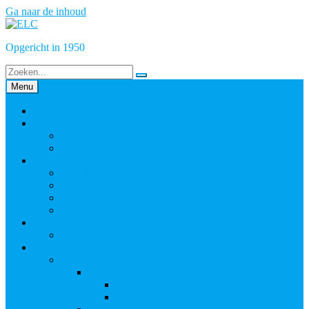
Ga naar de inhoud
Opgericht in 1950
Menu
Home
Over ons
Modellen
Wedstrijden
Info
Weer info
Vliegveld
Zweefvliegen
Electrovliegen
Nieuws
Evenementen
Media
Fotos
2017
Texel 2017
Modelvliegshow 2017