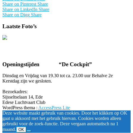
Share on Pinterest
Share
Share on LinkedIn
Share
Share on Digg
Share
Laatste Foto’s
Openingstijden “De Cockpit”
Dinsdag en Vrijdag van 19.30 tot ca. 23.00 uur Behalve 2e
Kerstdag zijn we gesloten.
Bezoekadres:
Sijsseltselaan 14, Ede
Edese Luchtvaart Club
WordPress thema
:
AccessPress Lite
Deze website maakt gebruik van cookies. Door het klikken op OK
gaat u akkoord met het gebruik hiervan. Cookies worden alleen
gebruikt voor de zoek-functie. Deze vergaan automatisch na 1
maand.
OK