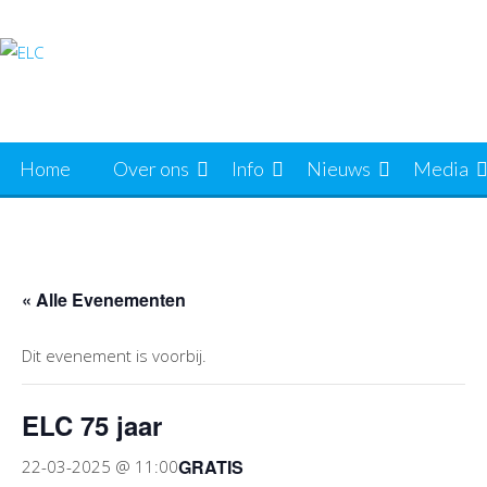
Ga
naar
de
inhoud
Home
Over ons
Info
Nieuws
Media
« Alle Evenementen
Dit evenement is voorbij.
ELC 75 jaar
GRATIS
22-03-2025 @ 11:00