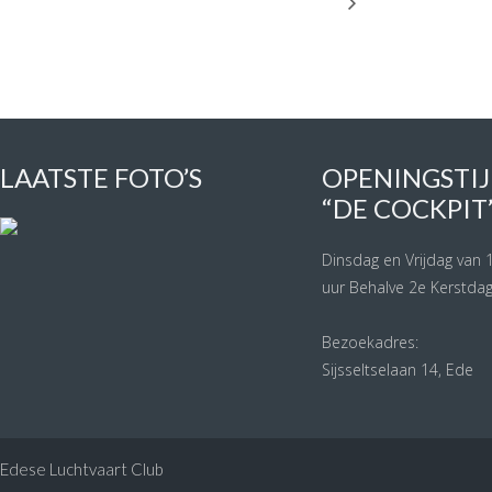
LAATSTE FOTO’S
OPENINGS
“DE COCKPIT
Dinsdag en Vrijdag van 1
uur Behalve 2e Kerstdag 
Bezoekadres:
Sijsseltselaan 14, Ede
Edese Luchtvaart Club